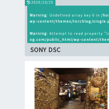
2020/10/25
Warning
: Undefined array key 0 in
/ho
wp-content/themes/torchlog/single.
Warning
: Attempt to read property "t
og.com/public_html/wp-content/them
SONY DSC