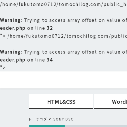
/home/fukutomo0712/tomochilog.com/public_ht
Warning
: Trying to access array offset on value o
eader.php
on line
32
">
/home/fukutomo0712/tomochilog.com/public
Warning
: Trying to access array offset on value o
eader.php
on line
34
">
HTML&CSS
Word
>
トーチログ
SONY DSC