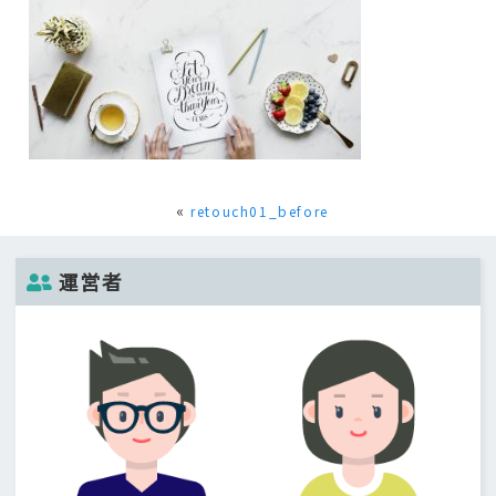
«
retouch01_before
運営者